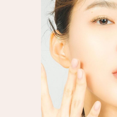
EUYIRA「ク
リーミーマ
ットリップ
スティッ
ク」と「リ
ップグロウ
カラードテ
ィント」の
使用感は？
3.1.
クリ
ーミ
ーマ
ット
リッ
プス
ティ
ック
3.2.
リッ