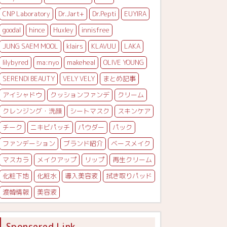
CNP Laboratory
Dr.Jart+
Dr.Pepti
EUYIRA
goodal
hince
Huxley
innisfree
JUNG SAEM MOOL
klairs
KLAVUU
LAKA
lilybyred
ma:nyo
makeheal
OLIVE YOUNG
SERENDI BEAUTY
VELY VELY
まとめ記事
アイシャドウ
クッションファンデ
クリーム
クレンジング・洗顔
シートマスク
スキンケア
チーク
ニキビパッチ
パウダー
パック
ファンデーション
ブランド紹介
ベースメイク
マスカラ
メイクアップ
リップ
再生クリーム
化粧下地
化粧水
導入美容液
拭き取りパッド
渡韓情報
美容液
Sponsered Link