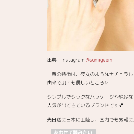
プグ
ロウ
カラ
ード
ティ
ント
4.
EUYIRA「ク
リーミーマ
出典：Instagram
@sumigeem
ットリップ
スティッ
一番の特徴は、彼女のようなナチュラル
ク」と「リ
ップグロウ
由来で肌にも優しいところ✨
カラードテ
ィント」の
シンプルでシックなパッケージや絶妙な
口コミは？
人気が出てきているブランドです💕
4.1.
クリ
先日遂に日本に上陸し、国内でも気軽に
ーミ
ーマ
あわせて読みたい