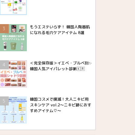
もうエステいらず！ 韓国人陶器肌
になれる毛穴ケアアイテム 8選
＜完全保存版＞イエベ・ブルベ別✨
韓国人気アイパレット診断🇰🇷
韓国コスメで撲滅！大人ニキビ用
スキンケア vol.2〜ニキビ跡におす
すめアイテム♡〜