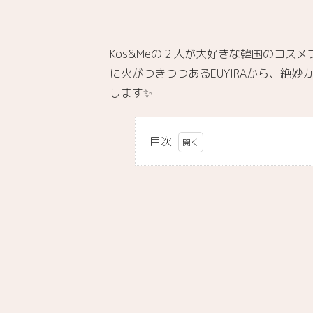
Kos&Meの２人が大好きな韓国のコスメ
に火がつきつつあるEUYIRAから、絶
します✨
目次
1.
EUYIRA
って？
付ける
2.
たびにしっ
とり潤う！
EUYIRA「ク
リーミーマ
ットリップ
スティッ