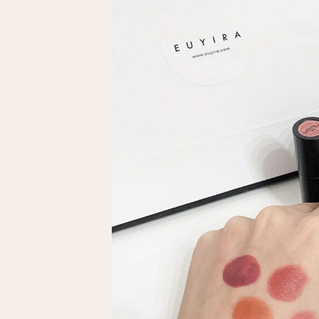
ィント」
で、大人カ
ラーの上品
リップを楽
しみましょ
う♡