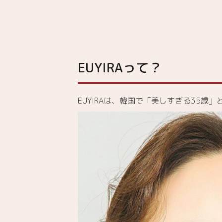
ク」&「リ
ップグロウ
カラードテ
ィント」
2.1.
EUYIRAって？
EUYIRA「ク
リーミーマ
ットリップ
スティッ
EUYIRAは、韓国で「美しすぎる35
ク」の特徴
はこちら！
2.2.
EUYIRA「リ
ップグロウ
カラードテ
ィント」の
特徴はこち
ら！
3.