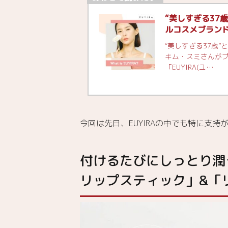
ット
リッ
“美しすぎる37
プス
ルコスメブランド『
ティ
ック
“美しすぎる37歳
キム・スミさんが
4.2.
「EUYIRA(ユ…
リッ
プグ
ロウ
カラ
ード
今回は先日、EUYIRAの中でも特に支
ティ
ント
5.
付けるたびにしっとり潤う
EUYIRA「ク
リーミーマ
リップスティック」&「
ットリップ
スティッ
ク」＆「リ
ップグロウ
カラードテ