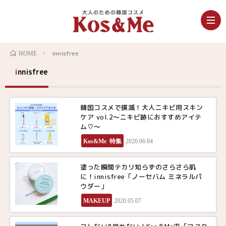
innisfree
HOME
innisfree
韓国コスメで撲滅！大人ニキビ用スキン
ケア vol.2〜ニキビ跡におすすめアイテ
ム♡〜
Kos&Me 特集
2020.06.04
塗った瞬間テカリ知らずのさらさら肌
に！innisfree「ノーセバム ミネラルパ
ウダー」
MAKEUP
2020.05.07