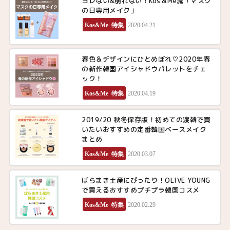
ヨレない&崩れない！Kos＆Me流「マスク
の日専用メイク」
Kos&Me 特集
2020.04.21
春色＆デザインにひとめぼれ♡2020年春
の新作韓国アイシャドウパレットをチェ
ック！
Kos&Me 特集
2020.04.19
2019/20 秋冬保存版！初めての渡韓で買
いたいおすすめの定番韓国ベースメイク
まとめ
Kos&Me 特集
2020.03.07
ばらまき土産にぴったり！OLIVE YOUNG
で買えるおすすめプチプラ韓国コスメ
Kos&Me 特集
2020.02.29