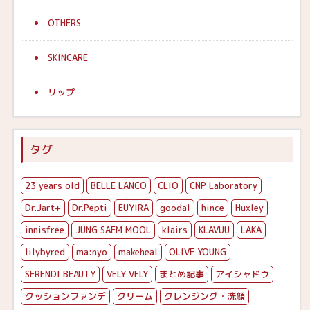
OTHERS
SKINCARE
リップ
タグ
23 years old
BELLE LANCO
CLIO
CNP Laboratory
Dr.Jart+
Dr.Pepti
EUYIRA
goodal
hince
Huxley
innisfree
JUNG SAEM MOOL
klairs
KLAVUU
LAKA
lilybyred
ma:nyo
makeheal
OLIVE YOUNG
SERENDI BEAUTY
VELY VELY
まとめ記事
アイシャドウ
クッションファンデ
クリーム
クレンジング・洗顔