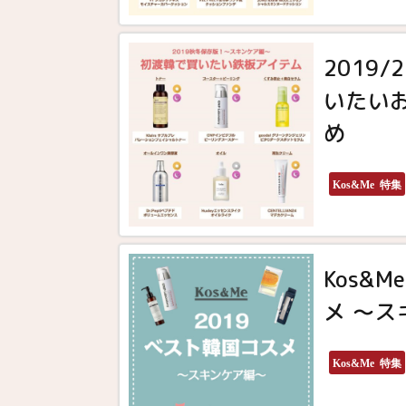
2019
いたい
め
Kos&Me 特集
Kos&
メ 〜
Kos&Me 特集