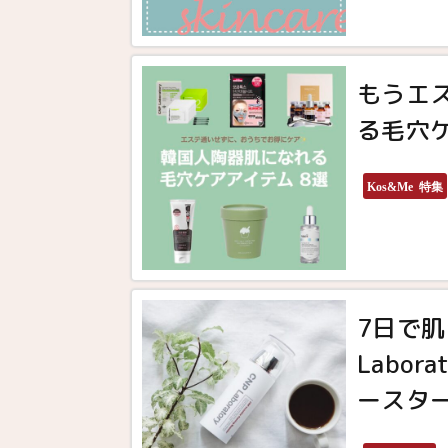
もうエ
る毛穴ケ
Kos&Me 特集
7日で肌
Labo
ースタ