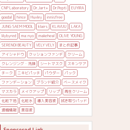
CNP Laboratory
Dr.Jart+
Dr.Pepti
EUYIRA
goodal
hince
Huxley
innisfree
JUNG SAEM MOOL
klairs
KLAVUU
LAKA
lilybyred
ma:nyo
makeheal
OLIVE YOUNG
SERENDI BEAUTY
VELY VELY
まとめ記事
アイシャドウ
クッションファンデ
クリーム
クレンジング・洗顔
シートマスク
スキンケア
チーク
ニキビパッチ
パウダー
パック
ファンデーション
ブランド紹介
ベースメイク
マスカラ
メイクアップ
リップ
再生クリーム
化粧下地
化粧水
導入美容液
拭き取りパッド
渡韓情報
美容液
Sponsered Link