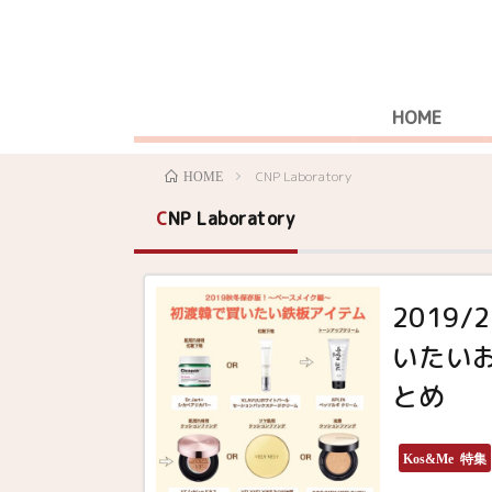
HOME
CNP Laboratory
HOME
CNP Laboratory
2019
いたい
とめ
Kos&Me 特集