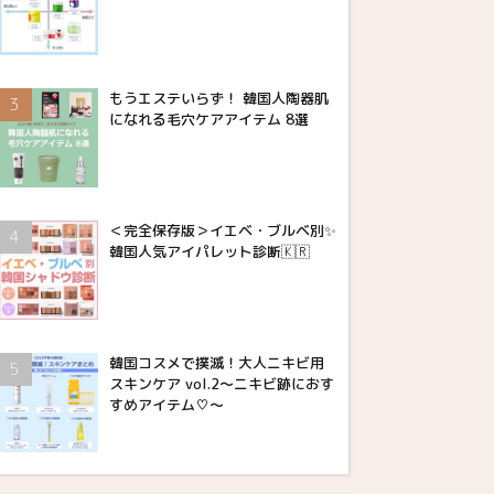
もうエステいらず！ 韓国人陶器肌
になれる毛穴ケアアイテム 8選
＜完全保存版＞イエベ・ブルベ別✨
韓国人気アイパレット診断🇰🇷
韓国コスメで撲滅！大人ニキビ用
スキンケア vol.2〜ニキビ跡におす
すめアイテム♡〜