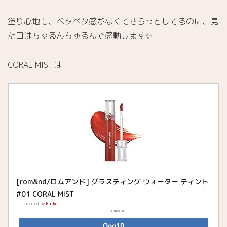
ルベッ
トティ
塗り心地も、ベタベタ感がなくてさらっとしてるのに、見
ント
#05
た目はちゅるんちゅるんで感動します✨
WITTY
ブ
5.
CORAL MISTは
ルベ冬
におす
すめの
rom&nd
のリッ
プ
5.1.
ジュー
シーラ
スティ
[rom&nd/ロムアンド] グラスティング ウォーター ティント
ングテ
#01 CORAL MIST
ィント
created by
Rinker
#12
rom&nd
CHERRY
Qoo10