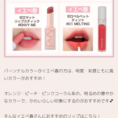
ト
#06
FIG
FIG
3.2.
グラス
ティン
グウォ
ーター
ティン
ト #07
PINK
パーソナルカラーがイエベ春の方は、明度・彩度ともに高
VALLEY
いカラーがおすすめ！
3.3.
ゼロマ
ットリ
オレンジ・ピーチ・ピンクコーラル系の、明るめの華やか
ップス
なカラーで、かわいらしい印象にするのがおすすめです💕
ティッ
ク #04
BEFORE
そんなイエベ春さんにおすすめのリップはこちら！