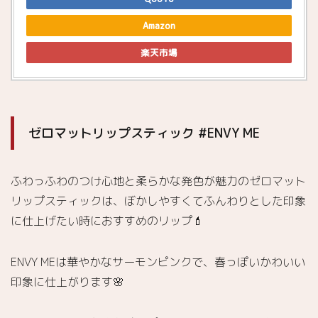
BOMB
5.2.
Amazon
グラス
楽天市場
ティン
グウォ
ーター
ティン
ト #05
ROSE
ゼロマットリップスティック #ENVY ME
SPLASH
5.3.
ふわっふわのつけ心地と柔らかな発色が魅力のゼロマット
ゼロマ
ットリ
リップスティックは、ぼかしやすくてふんわりとした印象
ップス
に仕上げたい時におすすめのリップ💄
ティッ
ク #19
RED
ENVY MEは華やかなサーモンピンクで、春っぽいかわいい
SURFER
印象に仕上がります🌸
5.4.
ゼロ