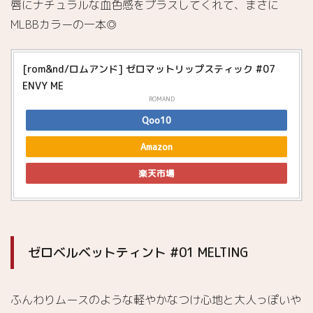
唇にナチュラルな血色感をプラスしてくれて、まさに
ベル
MLBBカラーの一本◎
ベッ
トテ
ィン
ト
[rom&nd/ロムアンド] ゼロマットリップスティック #07
#08
ENVY ME
ICY
ROMAND
自
6.
Qoo10
分にピ
Amazon
ッタリ
の
楽天市場
rom&nd
のリッ
プで、
メイク
を楽し
ゼロベルベットティント #01 MELTING
みまし
ょー！
ふんわりムースのような軽やかなつけ心地と大人っぽいや