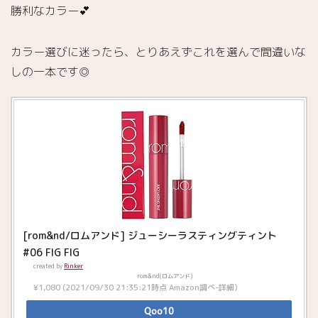
勝利なカラー💕
カラー選びに迷ったら、とりあえずこれを選んで間違いな
しの一本です◎
[rom&nd/ロムアンド] ジューシーラスティングティント
#06 FIG FIG
created by
Rinker
rom&nd(ロムアンド)
¥1,080
(2021/09/30 21:35:21時点 Amazon調べ-
詳細)
Qoo10