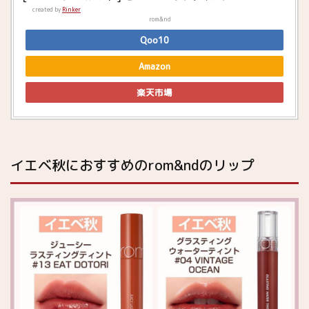
created by
Rinker
rom&nd
Qoo10
Amazon
楽天市場
イエベ秋におすすめのrom&ndのリップ