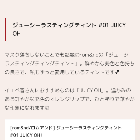
SUNSET
3.4.
ゼロベ
ジューシーラスティングティント #01 JUICY
ルベッ
トティ
OH
ント
#09
POLAR
マスク落ちしないことでも話題のrom&ndの「ジューシー
イ
4.
ラスティングティングティント」。鮮やかな発色と色持ち
エベ秋
の良さで、私もずっと愛用しているティントです💕
におす
すめの
rom&nd
イエベ春さんにおすすめなのは「JUICY OH」。温かみの
のリッ
ある鮮やかな発色のオレンジリップで、ひと塗りで華やか
プ
な印象になれます◎
4.1.
ジュー
シーラ
[rom&nd/ロムアンド] ジューシーラスティングティント
スティ
#01 JUICY OH!
ングテ