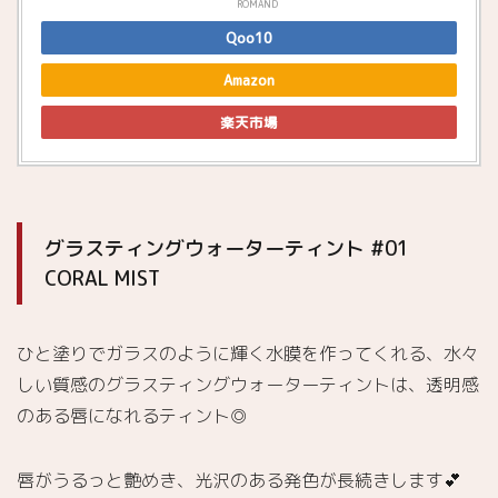
ROMAND
ィント
Qoo10
#13
EAT
Amazon
DOTORI
グ
4.2.
楽天市場
ラスティ
ングウォ
ーターテ
ィント
#04
グラスティングウォーターティント #01
VINTAGE
CORAL MIST
OCEAN
ゼ
4.3.
ロマット
ひと塗りでガラスのように輝く水膜を作ってくれる、水々
リップス
しい質感のグラスティングウォーターティントは、透明感
ティック
のある唇になれるティント◎
#EVENING
4.4.
唇がうるっと艶めき、光沢のある発色が長続きします💕
ゼロベ