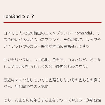
OH
2.2.
rom&ndって？
グラス
ティン
グウォ
ーター
日本でも大人気の韓国のコスメブランド・rom&ndは、そ
ティン
の色使いから火がついたブランド。その証拠に、リップや
ト #01
アイシャドウのカラー展開が本当に豊富なんです✨
CORAL
MIST
2.3.
中でもリップは、つけ心地、色もち、コスパなど、どこを
ゼロマ
とっても非の打ちどころのない優秀なものばかり。
ットリ
ップス
ティッ
最近はマスクをしていても色落ちしないその色もちの良さ
ク
から、年代問わず大人気に。
#ENVY
ME
でも、あまりに毎年さまざまなシリーズやカラーが新登場
ゼ
2.4.