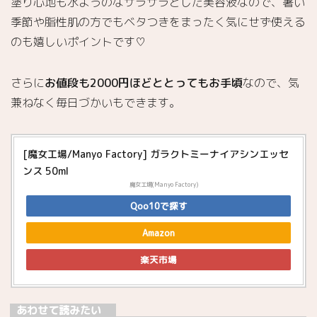
塗り心地も水ようのなサラサラとした美容液なので、暑い
季節や脂性肌の方でもベタつきをまったく気にせず使える
のも嬉しいポイントです♡
さらに
お値段も2000円ほどととってもお手頃
なので、気
兼ねなく毎日づかいもできます。
[魔女工場/Manyo Factory] ガラクトミーナイアシンエッセ
ンス 50ml
魔女工場(Manyo Factory)
Qoo10で探す
Amazon
楽天市場
あわせて読みたい