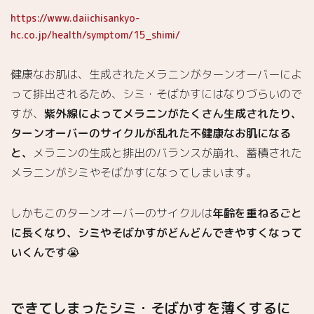
5.1.
https://www.daiichisankyo-
特徴
hc.co.jp/health/symptom/15_shimi/
5.2.
使用
健康なお肌は、生成されたメラニンがターンオーバーによ
感
って排出されるため、シミ・そばかすにはなりづらいので
ビタミ
6.
すが、
紫外線によってメラニンがたくさん生成されたり、
ンドロップ
ターンオーバーのサイクルが乱れた不健康なお肌になる
とのライン
使いで美白
と、
メラニンの生成と排出のバランスが崩れ、蓄積された
効果アップ
メラニンがシミやそばかすになってしまいます。
✨klairs「フ
レッシュリ
ージュース
しかもこのターンオーバーのサイクルは
年齢を重ねるごと
ドビタミン
に長くなり、シミやそばかすがどんどんできやすくなって
Eマスク」
いくんです😭
6.1.
特徴
6.2.
できてしまったシミ・そばかすを薄くするに