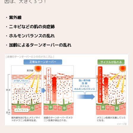
因は、大きく３つ！
ライベートケ
アマスク」
紫外線
4.1.
ニキビなどの肌の炎症跡
特徴
ホルモンバランスの乱れ
4.2.
使用
加齢によるターンオーバーの乱れ
感
通称・
5.
肌が飲むビ
タミン✨た
っぷりビタ
ミンCで、
シミとおさ
らば
✨klairs「フ
レッシュリ
ージュース
ドビタミン
ドロップ 」