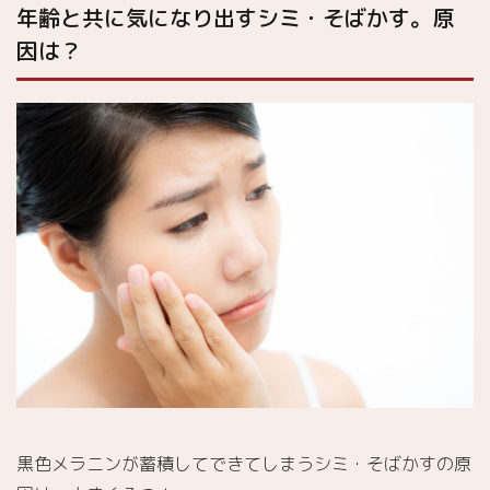
年齢と共に気になり出すシミ・そばかす。原
は？
因は？
2000円
3.
のお手頃美容
液で明るく透
明感ある肌に
✨ma:nyo「ガ
ラクトミーエ
ッセンス」
3.1.
特徴
3.2.
使用
感
翌朝驚く
4.
ほどのトーン
アップ✨1枚
で7日分の栄
黒色メラニンが蓄積してできてしまうシミ・そばかすの原
養を補給する
DEWYCEL「プ