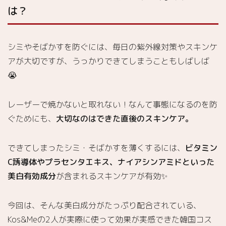
使用
は？
感
7.
美白
シミやそばかすを防ぐには、毎日の紫外線対策やスキンケ
成分
アが大切ですが、うっかりできてしまうこともしばしば
配合
のス
😭
キン
ケア
で、
レーザーで焼かないと取れない！なんて事態になるのを防
シ
ぐためにも、
大切なのはできた直後のスキンケア。
ミ・
そば
かす
できてしまったシミ・そばかすを薄くするには、
ビタミン
のお
C誘導体やプラセンタエキス、ナイアシンアミドといった
悩み
美白有効成分
が含まれるスキンケアが有効✨
解決
♡
今回は、そんな美白成分がたっぷり配合されている、
Kos&Meの2人が実際に使って効果が実感できた韓国コス